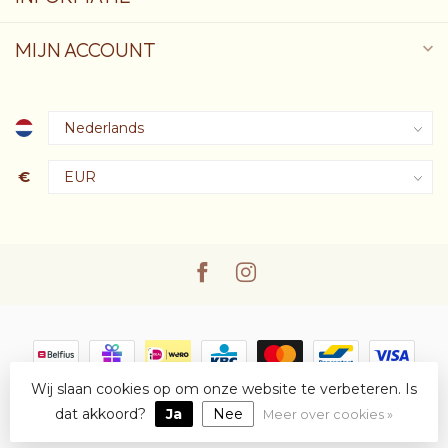
MIJN ACCOUNT
€
Wij slaan cookies op om onze website te verbeteren. Is
© Copyright 2026 Oscare
- Powered by
Lightspeed
-
Lightspeed
design
by
Dyvelopment
dat akkoord?
Ja
Nee
Meer over cookies »