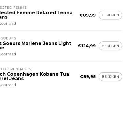
LECTED FEMME
lected Femme Relaxed Tenna
€89,99
BEKIJKEN
ans
voorraad
 SOEURS
s Soeurs Marlene Jeans Light
€124,99
BEKIJKEN
ue
voorraad
CH COPENHAGEN
ch Copenhagen Kobane Tua
€89,95
BEKIJKEN
rrel Jeans
voorraad