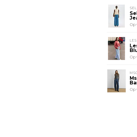
SE
Se
Je
Op 
LES
Le
Bl
Op 
MS
Ms
Ba
Op 