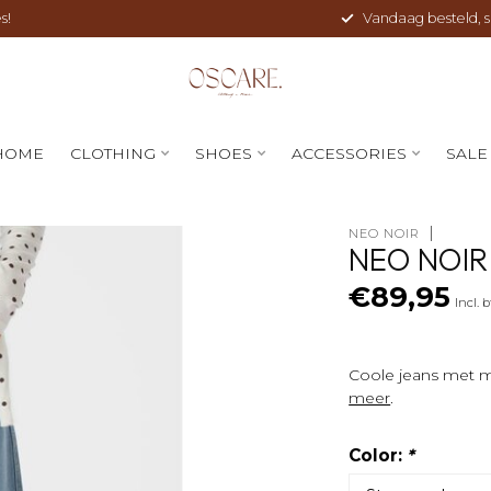
s!
Vandaag besteld, sne
HOME
CLOTHING
SHOES
ACCESSORIES
SALE
NEO NOIR
NEO NOIR
€89,95
Incl. 
Coole jeans met mi
meer
.
Color:
*