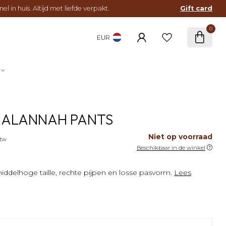
l in huis. Altijd met liefde verpakt.
Gift card
0
EUR
 ALANNAH PANTS
Niet op voorraad
btw
Beschikbaar in de winkel
ddelhoge taille, rechte pijpen en losse pasvorm.
Lees