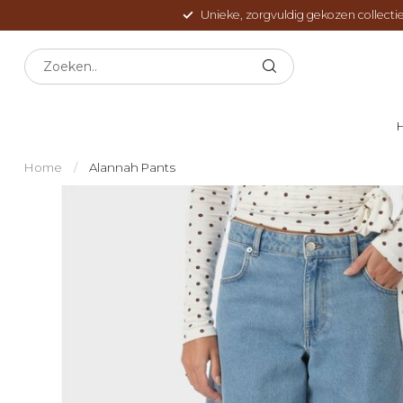
Unieke, zorgvuldig gekozen collectie
Home
/
Alannah Pants